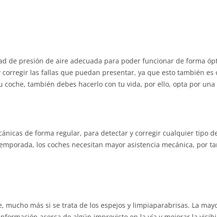
ad de presión de aire adecuada para poder funcionar de forma ópt
corregir las fallas que puedan presentar, ya que esto también es 
u coche, también debes hacerlo con tu vida, por ello, opta por un
ánicas de forma regular, para detectar y corregir cualquier tipo de
mporada, los coches necesitan mayor asistencia mecánica, por ta
, mucho más si se trata de los espejos y limpiaparabrisas. La mayor
nformación acerca de algún imprevisto en la vía y mejorar la visib