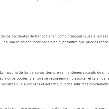
de los accidentes de tráfico tienen como principal causa el exceso
, ir a una velocidad moderada o baja, permitirá que puedas reacci
 La mayoria de las personas siempre se mantienen rotando de un ca
o a otros coches. Siempre se recomienda no escoger el carril de l
, mientras que si escoges el derecho, puedes salir más rápidament
 evitar la muerte y mantenerse al salvo durante un accidente. Aun