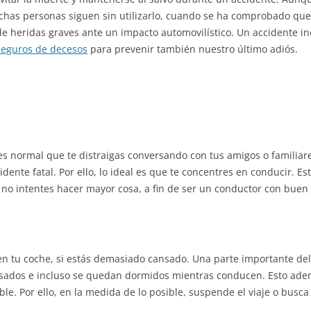
muchas personas siguen sin utilizarlo, cuando se ha comprobado q
de heridas graves ante un impacto automovilístico. Un accidente i
seguros de decesos
para prevenir también nuestro último adiós.
s normal que te distraigas conversando con tus amigos o familiare
ente fatal. Por ello, lo ideal es que te concentres en conducir. E
o no intentes hacer mayor cosa, a fin de ser un conductor con bu
en tu coche, si estás demasiado cansado. Una parte importante de
sados e incluso se quedan dormidos mientras conducen. Esto adem
le. Por ello, en la medida de lo posible, suspende el viaje o busca