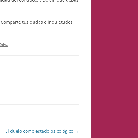
 Comparte tus dudas e inquietudes
Silva
.
El duelo como estado psicológico
→