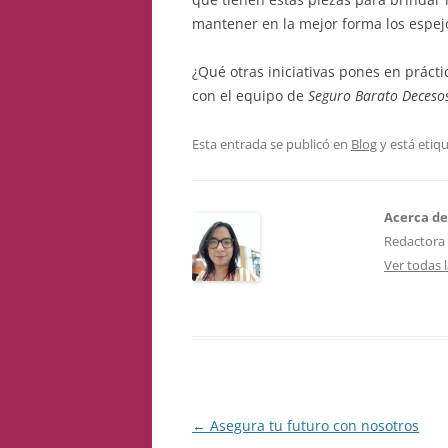
mantener en la mejor forma los espejo
¿Qué otras iniciativas pones en práct
con el equipo de
Seguro Barato Deceso
Esta entrada se publicó en
Blog
y está etiq
Acerca de
Redactora
Ver todas 
Navegación
←
Asegura tu futuro con nosotros